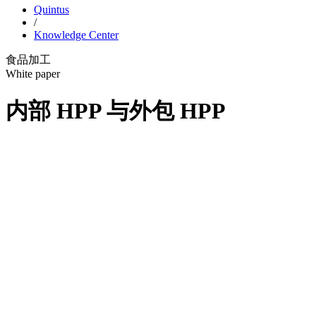
Quintus
/
Knowledge Center
食品加工
White paper
内部 HPP 与外包 HPP