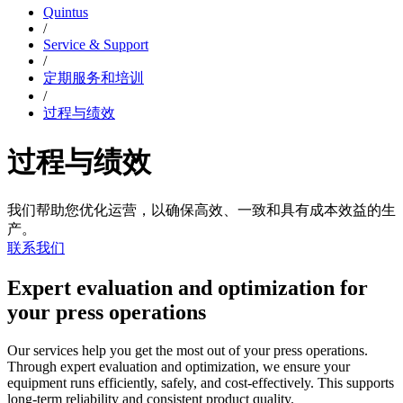
Quintus
/
Service & Support
/
定期服务和培训
/
过程与绩效
过程与绩效
我们帮助您优化运营，以确保高效、一致和具有成本效益的生
产。
联系我们
Expert evaluation and optimization for
your press operations
Our services help you get the most out of your press operations.
Through expert evaluation and optimization, we ensure your
equipment runs efficiently, safely, and cost-effectively. This supports
long-term reliability and consistent product quality.