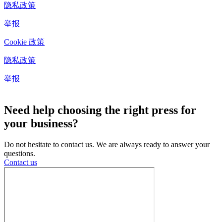
隐私政策
举报
Cookie 政策
隐私政策
举报
Cookie 设置
Need help choosing the right press for
your business?
Do not hesitate to contact us. We are always ready to answer your
questions.
Contact us