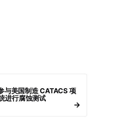
材料致密化
与美国制造 CATACS 项
清洁H
系统进行腐蚀测试
Quin
Septe