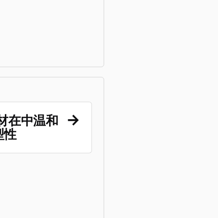
 板材在中温和
型性