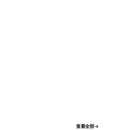
国防
机动
查看全部