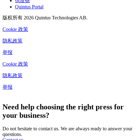
供应链
Quintus Portal
版权所有 2026 Quintus Technologies AB.
Cookie 政策
隐私政策
举报
Cookie 政策
隐私政策
举报
Cookie 设置
Need help choosing the right press for
your business?
Do not hesitate to contact us. We are always ready to answer your
questions.
Contact us