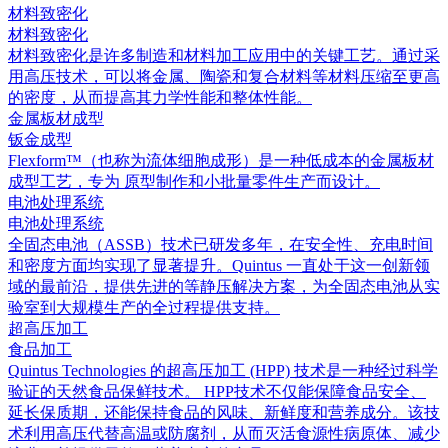
材料致密化
材料致密化
材料致密化是许多制造和材料加工应用中的关键工艺。通过采
用高压技术，可以将金属、陶瓷和复合材料等材料压缩至更高
的密度，从而提高其力学性能和整体性能。
金属板材成型
钣金成型
Flexform™（也称为流体细胞成形）是一种低成本的金属板材
成型工艺，专为 原型制作和小批量零件生产而设计。
电池处理系统
电池处理系统
全固态电池（ASSB）技术已研发多年，在安全性、充电时间
和密度方面均实现了显著提升。Quintus 一直处于这一创新领
域的最前沿，提供先进的等静压解决方案，为全固态电池从实
验室到大规模生产的全过程提供支持。
超高压加工
食品加工
Quintus Technologies 的超高压加工 (HPP) 技术是一种经过科学
验证的天然食品保鲜技术。 HPP技术不仅能保障食品安全、
延长保质期，还能保持食品的风味、新鲜度和营养成分。该技
术利用高压代替高温或防腐剂，从而灭活食源性病原体、减少