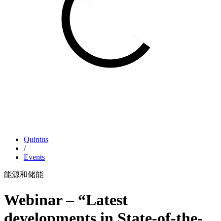
Quintus
/
Events
能源和储能
Webinar – “Latest
developments in State-of-the-