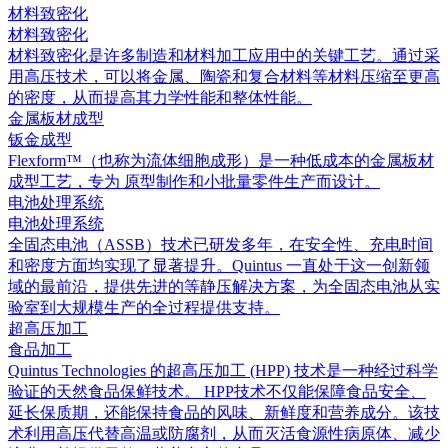
材料致密化
材料致密化
材料致密化是许多制造和材料加工应用中的关键工艺。通过采
用高压技术，可以将金属、陶瓷和复合材料等材料压缩至更高
的密度，从而提高其力学性能和整体性能。
金属板材成型
钣金成型
Flexform™（也称为流体细胞成形）是一种低成本的金属板材
成型工艺，专为 原型制作和小批量零件生产而设计。
电池处理系统
电池处理系统
全固态电池（ASSB）技术已研发多年，在安全性、充电时间
和密度方面均实现了显著提升。Quintus 一直处于这一创新领
域的最前沿，提供先进的等静压解决方案，为全固态电池从实
验室到大规模生产的全过程提供支持。
超高压加工
食品加工
Quintus Technologies 的超高压加工 (HPP) 技术是一种经过科学
验证的天然食品保鲜技术。 HPP技术不仅能保障食品安全、
延长保质期，还能保持食品的风味、新鲜度和营养成分。该技
术利用高压代替高温或防腐剂，从而灭活食源性病原体、减少