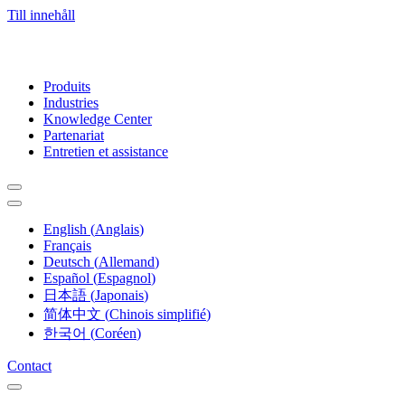
Till innehåll
Produits
Industries
Knowledge Center
Partenariat
Entretien et assistance
English
(
Anglais
)
Français
Deutsch
(
Allemand
)
Español
(
Espagnol
)
日本語
(
Japonais
)
简体中文
(
Chinois simplifié
)
한국어
(
Coréen
)
Contact