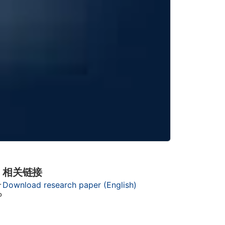
相关链接
-
Download research paper (English)
P