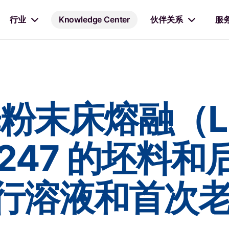
行业
Knowledge Center
伙伴关系
服
粉末床熔融（L
247 的坯料和后 
 进行溶液和首次