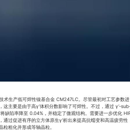
技术生产低可焊性镍基合金 CM247LC。尽管最初对工艺参数进
主要是由于高γ’体积分数影响了可焊性。不过，通过 γ’-sub
条件，将缺陷率降至 0.04%，并稳定了微观结构。需要进一步优化 HI
，通过促进有序的立方体原生γ’析出来提高抗蠕变和高温疲劳性
晶粒粗化并形成等轴晶粒。