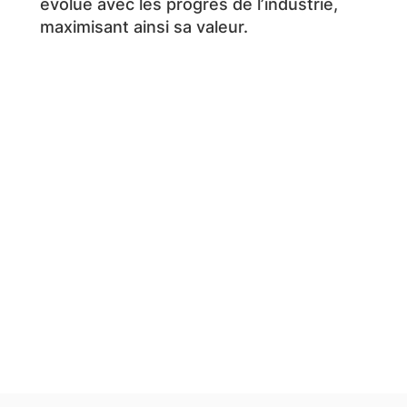
évolue avec les progrès de l’industrie,
maximisant ainsi sa valeur.
Mise à niveau du
système
Mettez à niveau votre système de
contrôle et évitez les temps
d'arrêt inutiles.