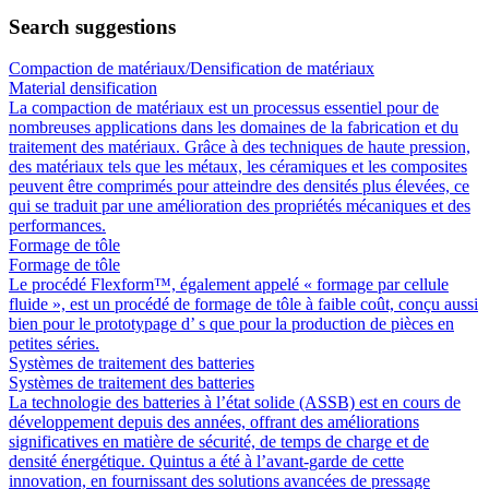
Search suggestions
Compaction de matériaux/Densification de matériaux
Material densification
La compaction de matériaux est un processus essentiel pour de
nombreuses applications dans les domaines de la fabrication et du
traitement des matériaux. Grâce à des techniques de haute pression,
des matériaux tels que les métaux, les céramiques et les composites
peuvent être comprimés pour atteindre des densités plus élevées, ce
qui se traduit par une amélioration des propriétés mécaniques et des
performances.
Formage de tôle
Formage de tôle
Le procédé Flexform™, également appelé « formage par cellule
fluide », est un procédé de formage de tôle à faible coût, conçu aussi
bien pour le prototypage d’ s que pour la production de pièces en
petites séries.
Systèmes de traitement des batteries
Systèmes de traitement des batteries
La technologie des batteries à l’état solide (ASSB) est en cours de
développement depuis des années, offrant des améliorations
significatives en matière de sécurité, de temps de charge et de
densité énergétique. Quintus a été à l’avant-garde de cette
innovation, en fournissant des solutions avancées de pressage