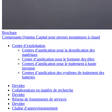
Brochure
Composants Quintus Capital pour presses isostatiques à chaud
Centre d’exploitation
Centres d’application pour la densification des
matériaux
Centre d’application pour le formage des tôles
Centres d’application pour le traitement à haute
pression
Centres d’application des systèmes de traitement des
batteries
Devider
Collaborations en matière de recherche
Devider
Réseau de fournisseurs de services
Devider
Chaîne d’approvisionnement