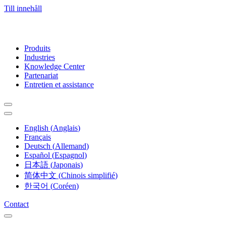
Till innehåll
Produits
Industries
Knowledge Center
Partenariat
Entretien et assistance
English
(
Anglais
)
Français
Deutsch
(
Allemand
)
Español
(
Espagnol
)
日本語
(
Japonais
)
简体中文
(
Chinois simplifié
)
한국어
(
Coréen
)
Contact