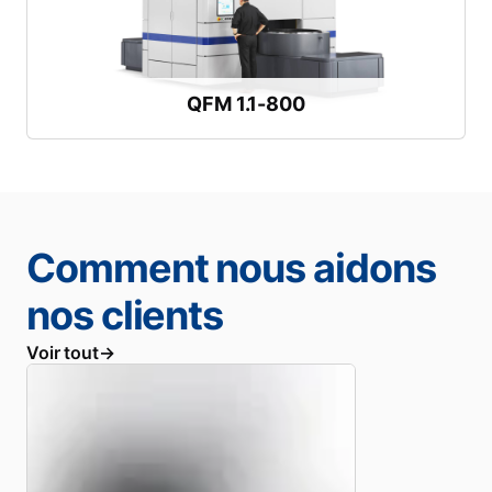
43.1 inch
Diamètre maximal de la pièce brute :
1 095 mm /
Prêt pour les grandes pièces profondes
QFM 1.1-800
QFM 1.1-800
Comment nous aidons
nos clients
Voir tout