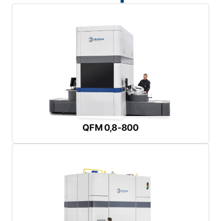
Téléchargez la brochure
Diamètre maximal du poinçon :
600 mm
Profondeur d'emboutissage maximale :
250 mm
Diamètre maximal du flan :
775 mm
profondes
Presse polyvalente pour pièces complexes et
QFM 0,8-800
QFM 0,8-800
Téléchargez la brochure
Diamètre maximal du poinçon :
900 mm / 35.4 inch
10.0 inch
Profondeur d'emboutissage maximale :
254 mm /