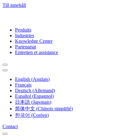
Till innehåll
Produits
Industries
Knowledge Center
Partenariat
Entretien et assistance
English
(
Anglais
)
Français
Deutsch
(
Allemand
)
Español
(
Espagnol
)
日本語
(
Japonais
)
简体中文
(
Chinois simplifié
)
한국어
(
Coréen
)
Contact