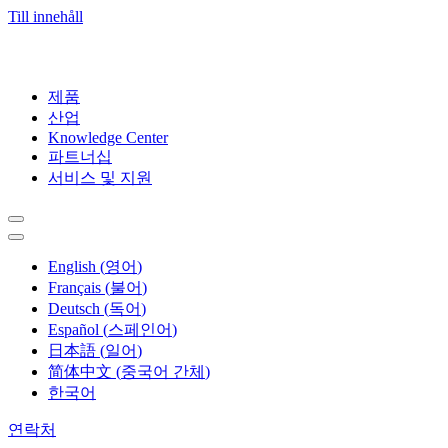
Till innehåll
제품
산업
Knowledge Center
파트너십
서비스 및 지원
English
(
영어
)
Français
(
불어
)
Deutsch
(
독어
)
Español
(
스페인어
)
日本語
(
일어
)
简体中文
(
중국어 간체
)
한국어
연락처