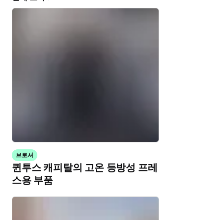
브로셔
퀸투스 캐피탈의 고온 등방성 프레
스용 부품