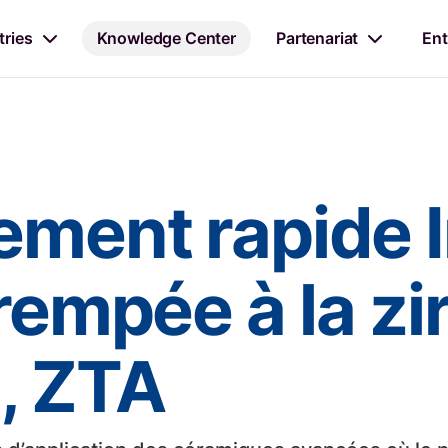
tries
Knowledge Center
Partenariat
Ent
ement rapide 
trempée à la z
, ZTA