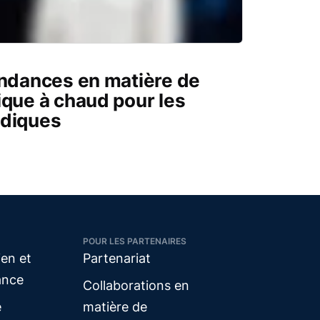
endances en matière de
ique à chaud pour les
édiques
POUR LES PARTENAIRES
ien et
Partenariat
ance
Collaborations en
e
matière de