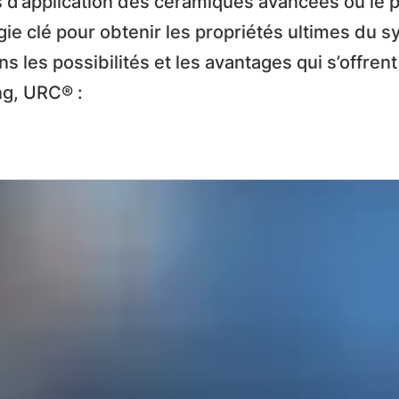
s d’application des céramiques avancées où le 
e clé pour obtenir les propriétés ultimes du 
s les possibilités et les avantages qui s’offrent
ng, URC® :