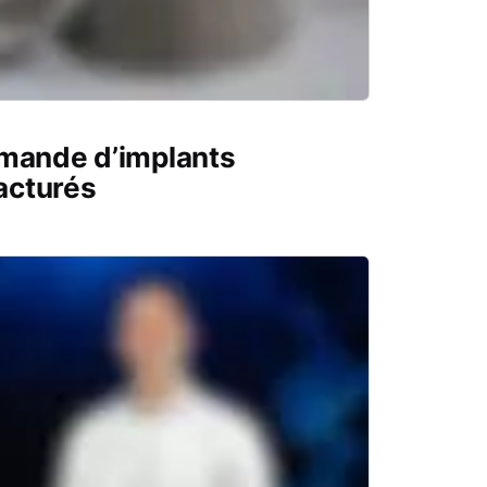
emande d’implants
acturés