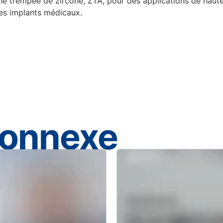
ine trempée de zircone, ZTA, pour des applications de haut
les implants médicaux.
connexe