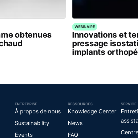
WEBINAIRE
amme obtenues
Innovations et t
 chaud
pressage isostat
implants orthop
ENTREPRISE
RESSOURCES
SERVICE
À propos de nous
Knowledge Center
Entret
assist
Sustainability
News
Centr
Events
FAQ