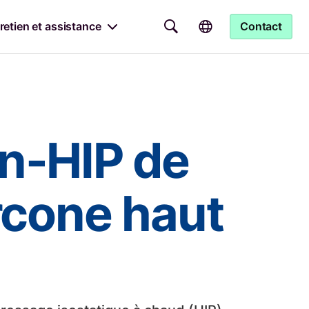
retien et assistance
Contact
In-HIP de
ircone haut