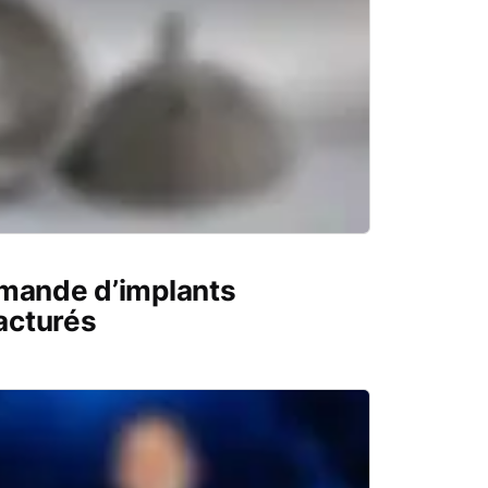
emande d’implants
acturés