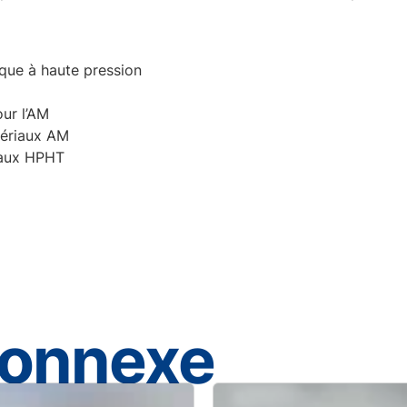
ique à haute pression
our l’AM
tériaux AM
riaux HPHT
connexe