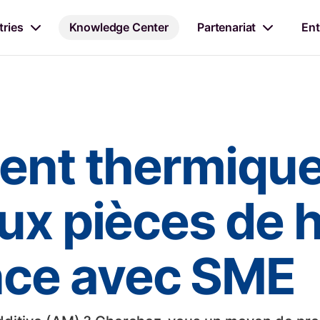
tries
Knowledge Center
Partenariat
Ent
ent thermique
ux pièces de 
ce avec SME