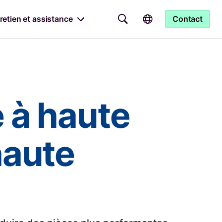
retien et assistance
Contact
 à haute
haute