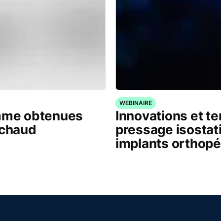
WEBINAIRE
amme obtenues
Innovations et t
 chaud
pressage isostat
implants orthop