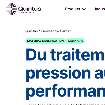
Produits
Indus
/
Quintus
Knowledge Center
MATERIAL DENSIFICATION
WEBINAIRE
Du traitem
pression a
performan