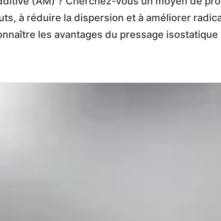
n additive (AM) ? Cherchez-vous un moyen de pr
ts, à réduire la dispersion et à améliorer radi
nnaître les avantages du pressage isostatique 