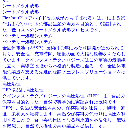
シートメタル成形
シートメタル成形
Flexform™（フルイドセル成形とも呼ばれる）は、 による試
作および小ロットの部品生産の両方を目的として設計され
た、低コストのシートメタル成形プロセスです。
バッテリー処理システム
バッテリー処理システム
全固体電池（ASSB）技術は長年にわたり開発が進められて
おり、安全性、充電時間、密度の面で大幅な改善をもたらし
ています。クインタス・テクノロジーズはこの革新の最前線
に立ち、実験室段階から本格的な製造に至るまで、全固体電
池の製造を支える先進的な静水圧プレスソリューションを提
供しています。
高圧処理
HPP 食品用高圧処理
クインタス・テクノロジーズの高圧処理（HPP）は、食品の
保存を目的とした、自然で科学的に実証された技術です。
HPPは、食品の安全性を高め、保存期間を延長し、風味、鮮
度、栄養素を維持します。高温や保存料の代わりに高圧を利
用することで、食中毒の原因となる病原菌を不活化し、無駄
を軽減し、自然で栄養価の高い製品を提供します。