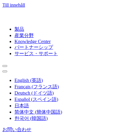
Till innehåll
製品
産業分野
Knowledge Center
パートナーシップ
サービス・サポート
English
(
英語
)
Français
(
フランス語
)
Deutsch
(
ドイツ語
)
Español
(
スペイン語
)
日本語
简体中文
(
簡体中国語
)
한국어
(
韓国語
)
お問い合わせ