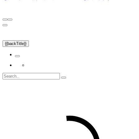
{{backTitle}}