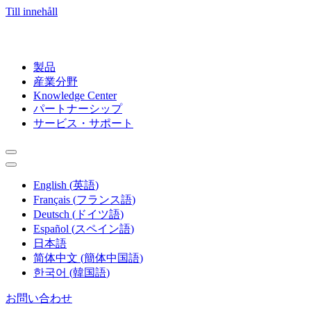
Till innehåll
製品
産業分野
Knowledge Center
パートナーシップ
サービス・サポート
English
(
英語
)
Français
(
フランス語
)
Deutsch
(
ドイツ語
)
Español
(
スペイン語
)
日本語
简体中文
(
簡体中国語
)
한국어
(
韓国語
)
お問い合わせ