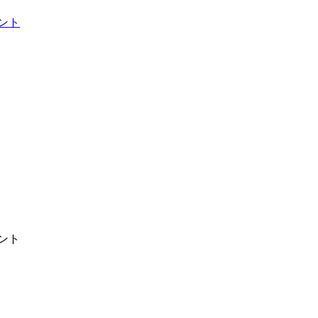
ント
ント