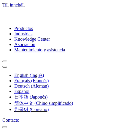
Till innehåll
Productos
Industrias
Knowledge Center
Asociación
Mantenimiento y asistencia
English
(
Inglés
)
Français
(
Francés
)
Deutsch
(
Alemán
)
Español
日本語
(
Japonés
)
简体中文
(
Chino simplificado
)
한국어
(
Coreano
)
Contacto