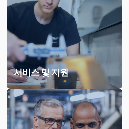
Quintus 서비스 팀은 고객과 협력하여 제
품과 시스템이 최대의 성능을 발휘하도록
보장함으로써 다양한 주요 산업 과제를
해결합니다. Quintus는 생산성과 신뢰성
을 높이고, 제품 수명을 연장하며, 안전성
을 개선합니다. 결정적으로, Quintus는
비용, 에너지 소비량과 배출량도 줄입니
서비스 및 지원
다.