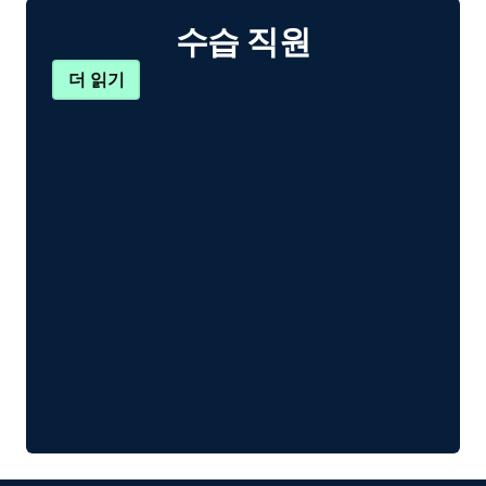
수습 직원
더 읽기