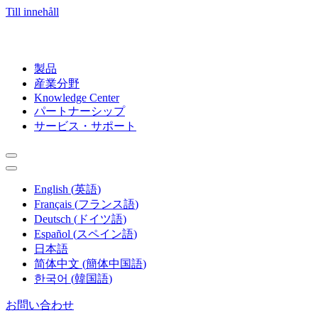
Till innehåll
製品
産業分野
Knowledge Center
パートナーシップ
サービス・サポート
English
(
英語
)
Français
(
フランス語
)
Deutsch
(
ドイツ語
)
Español
(
スペイン語
)
日本語
简体中文
(
簡体中国語
)
한국어
(
韓国語
)
お問い合わせ