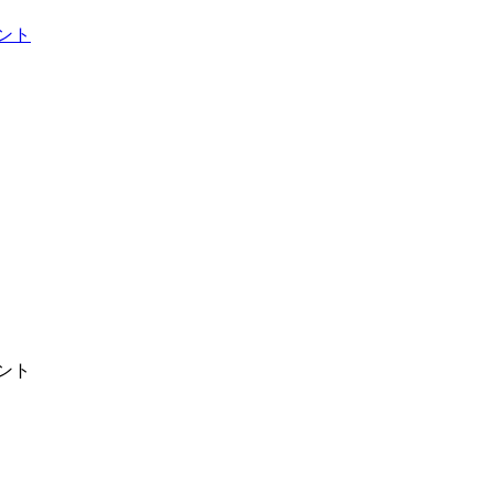
ント
ント