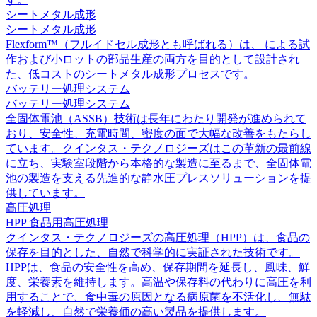
シートメタル成形
シートメタル成形
Flexform™（フルイドセル成形とも呼ばれる）は、 による試
作および小ロットの部品生産の両方を目的として設計され
た、低コストのシートメタル成形プロセスです。
バッテリー処理システム
バッテリー処理システム
全固体電池（ASSB）技術は長年にわたり開発が進められて
おり、安全性、充電時間、密度の面で大幅な改善をもたらし
ています。クインタス・テクノロジーズはこの革新の最前線
に立ち、実験室段階から本格的な製造に至るまで、全固体電
池の製造を支える先進的な静水圧プレスソリューションを提
供しています。
高圧処理
HPP 食品用高圧処理
クインタス・テクノロジーズの高圧処理（HPP）は、食品の
保存を目的とした、自然で科学的に実証された技術です。
HPPは、食品の安全性を高め、保存期間を延長し、風味、鮮
度、栄養素を維持します。高温や保存料の代わりに高圧を利
用することで、食中毒の原因となる病原菌を不活化し、無駄
を軽減し、自然で栄養価の高い製品を提供します。