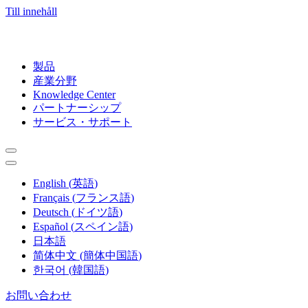
Till innehåll
製品
産業分野
Knowledge Center
パートナーシップ
サービス・サポート
English
(
英語
)
Français
(
フランス語
)
Deutsch
(
ドイツ語
)
Español
(
スペイン語
)
日本語
简体中文
(
簡体中国語
)
한국어
(
韓国語
)
お問い合わせ