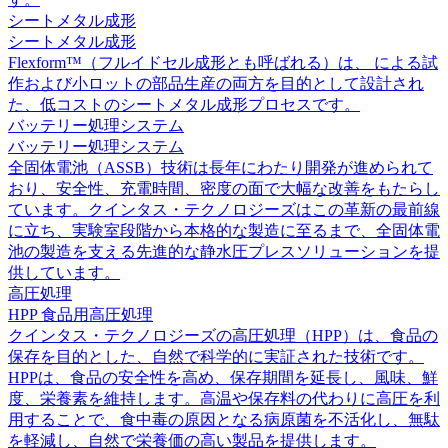
シートメタル成形
シートメタル成形
Flexform™（フルイドセル成形とも呼ばれる）は、 による試
作および小ロットの部品生産の両方を目的として設計され
た、低コストのシートメタル成形プロセスです。
バッテリー処理システム
バッテリー処理システム
全固体電池（ASSB）技術は長年にわたり開発が進められて
おり、安全性、充電時間、密度の面で大幅な改善をもたらし
ています。クインタス・テクノロジーズはこの革新の最前線
に立ち、実験室段階から本格的な製造に至るまで、全固体電
池の製造を支える先進的な静水圧プレスソリューションを提
供しています。
高圧処理
HPP 食品用高圧処理
クインタス・テクノロジーズの高圧処理（HPP）は、食品の
保存を目的とした、自然で科学的に実証された技術です。
HPPは、食品の安全性を高め、保存期間を延長し、風味、鮮
度、栄養素を維持します。高温や保存料の代わりに高圧を利
用することで、食中毒の原因となる病原菌を不活化し、無駄
を軽減し、自然で栄養価の高い製品を提供します。