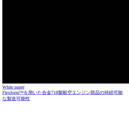
White paper
Flexform™を用いた合金718製航空エンジン部品の持続可能
な製造可能性