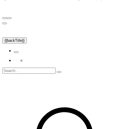
{{backTitle}}