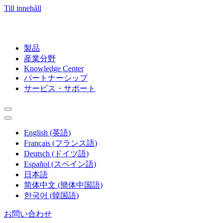
Till innehåll
製品
産業分野
Knowledge Center
パートナーシップ
サービス・サポート
English
(
英語
)
Français
(
フランス語
)
Deutsch
(
ドイツ語
)
Español
(
スペイン語
)
日本語
简体中文
(
簡体中国語
)
한국어
(
韓国語
)
お問い合わせ