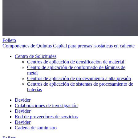
Folleto
Componentes de Quintus Capital para prensas isostáticas en caliente
Centro de Solicitudes
Centros de aplicación de densificación de material
Centro de aplicación de conformado de láminas de
metal
Centros de aplicación de procesamiento a alta presión
Centros de aplicación de sistemas de procesamiento de
baterías
Devider
Colaboraciones de investigación
Devider
Red de proveedores de servicios
Devider
Cadena de suministro