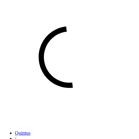
Quintus
/