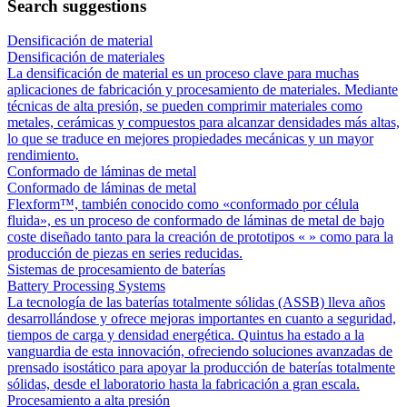
Search suggestions
Densificación de material
Densificación de materiales
La densificación de material es un proceso clave para muchas
aplicaciones de fabricación y procesamiento de materiales. Mediante
técnicas de alta presión, se pueden comprimir materiales como
metales, cerámicas y compuestos para alcanzar densidades más altas,
lo que se traduce en mejores propiedades mecánicas y un mayor
rendimiento.
Conformado de láminas de metal
Conformado de láminas de metal
Flexform™, también conocido como «conformado por célula
fluida», es un proceso de conformado de láminas de metal de bajo
coste diseñado tanto para la creación de prototipos « » como para la
producción de piezas en series reducidas.
Sistemas de procesamiento de baterías
Battery Processing Systems
La tecnología de las baterías totalmente sólidas (ASSB) lleva años
desarrollándose y ofrece mejoras importantes en cuanto a seguridad,
tiempos de carga y densidad energética. Quintus ha estado a la
vanguardia de esta innovación, ofreciendo soluciones avanzadas de
prensado isostático para apoyar la producción de baterías totalmente
sólidas, desde el laboratorio hasta la fabricación a gran escala.
Procesamiento a alta presión