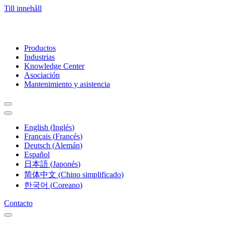
Till innehåll
Productos
Industrias
Knowledge Center
Asociación
Mantenimiento y asistencia
English
(
Inglés
)
Français
(
Francés
)
Deutsch
(
Alemán
)
Español
日本語
(
Japonés
)
简体中文
(
Chino simplificado
)
한국어
(
Coreano
)
Contacto