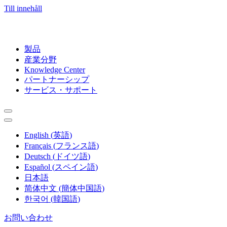
Till innehåll
製品
産業分野
Knowledge Center
パートナーシップ
サービス・サポート
English
(
英語
)
Français
(
フランス語
)
Deutsch
(
ドイツ語
)
Español
(
スペイン語
)
日本語
简体中文
(
簡体中国語
)
한국어
(
韓国語
)
お問い合わせ