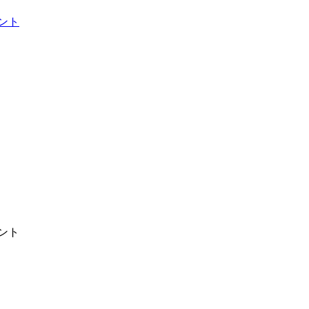
ント
ント