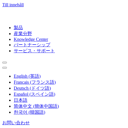
Till innehåll
製品
産業分野
Knowledge Center
パートナーシップ
サービス・サポート
English
(
英語
)
Français
(
フランス語
)
Deutsch
(
ドイツ語
)
Español
(
スペイン語
)
日本語
简体中文
(
簡体中国語
)
한국어
(
韓国語
)
お問い合わせ