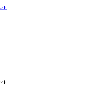
ント
ント