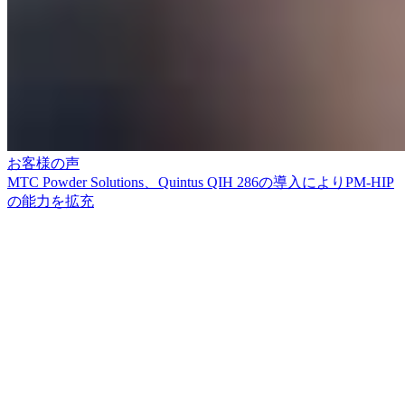
お客様の声
MTC Powder Solutions、Quintus QIH 286の導入によりPM-HIP
の能力を拡充