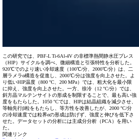
この研究では、PBF-L Ti-6Al-4V の非標準熱間静水圧プレス
（HIP）サイクルを調べ、微細構造と引張特性を分析した。
920℃でのより速い冷却速度（100℃/分、2000℃/分）は、二
層ラメラα構造を促進し、2000℃/分は強度を向上させた。よ
り低いHIP温度（800 °C、200 MPa）では、粗大化を最小限
に抑え、強度を向上させた。一方、徐冷（12 °C/分）では、
斜方晶マルテンサイトの形成を制限することで、最も高い強
度をもたらした。1050 °Cでは、HIPは結晶組織を減少させ、
等軸先行β粒をもたらし、等方性を改善したが、2000 °C/分
の冷却速度では粒界αの形成は防げず、強度と伸びを低下さ
せた。データセットの分析には主成分分析（PCA）を用い
た。
関連リンク