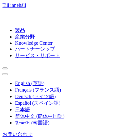
Till innehåll
製品
産業分野
Knowledge Center
パートナーシップ
サービス・サポート
English
(
英語
)
Français
(
フランス語
)
Deutsch
(
ドイツ語
)
Español
(
スペイン語
)
日本語
简体中文
(
簡体中国語
)
한국어
(
韓国語
)
お問い合わせ