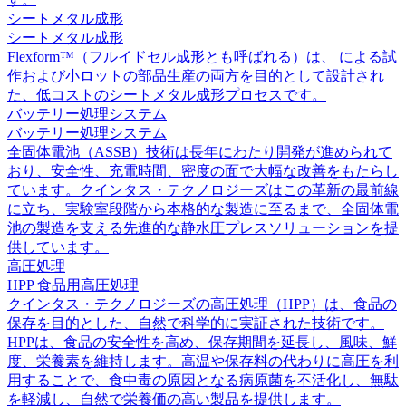
シートメタル成形
シートメタル成形
Flexform™（フルイドセル成形とも呼ばれる）は、 による試
作および小ロットの部品生産の両方を目的として設計され
た、低コストのシートメタル成形プロセスです。
バッテリー処理システム
バッテリー処理システム
全固体電池（ASSB）技術は長年にわたり開発が進められて
おり、安全性、充電時間、密度の面で大幅な改善をもたらし
ています。クインタス・テクノロジーズはこの革新の最前線
に立ち、実験室段階から本格的な製造に至るまで、全固体電
池の製造を支える先進的な静水圧プレスソリューションを提
供しています。
高圧処理
HPP 食品用高圧処理
クインタス・テクノロジーズの高圧処理（HPP）は、食品の
保存を目的とした、自然で科学的に実証された技術です。
HPPは、食品の安全性を高め、保存期間を延長し、風味、鮮
度、栄養素を維持します。高温や保存料の代わりに高圧を利
用することで、食中毒の原因となる病原菌を不活化し、無駄
を軽減し、自然で栄養価の高い製品を提供します。