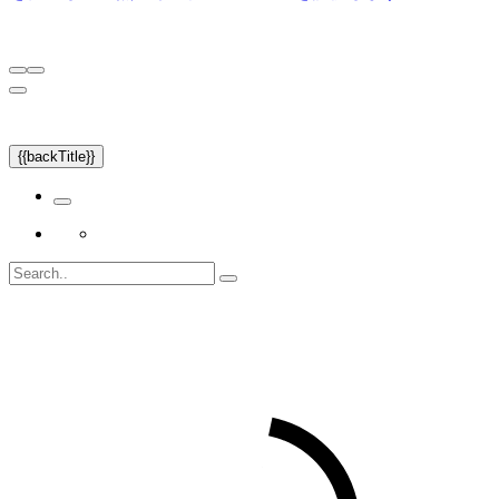
{{backTitle}}