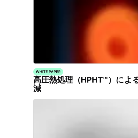
WHITE PAPER
高圧熱処理（HPHT™）によ
減