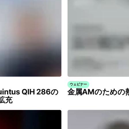
ウェビナー
intus QIH 286の
金属AMのための
拡充