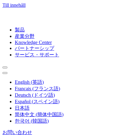
Till innehåll
製品
産業分野
Knowledge Center
パートナーシップ
サービス・サポート
English
(
英語
)
Français
(
フランス語
)
Deutsch
(
ドイツ語
)
Español
(
スペイン語
)
日本語
简体中文
(
簡体中国語
)
한국어
(
韓国語
)
お問い合わせ