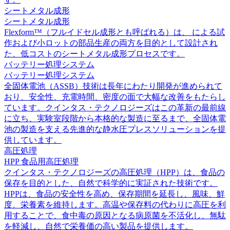
シートメタル成形
シートメタル成形
Flexform™（フルイドセル成形とも呼ばれる）は、 による試
作および小ロットの部品生産の両方を目的として設計され
た、低コストのシートメタル成形プロセスです。
バッテリー処理システム
バッテリー処理システム
全固体電池（ASSB）技術は長年にわたり開発が進められて
おり、安全性、充電時間、密度の面で大幅な改善をもたらし
ています。クインタス・テクノロジーズはこの革新の最前線
に立ち、実験室段階から本格的な製造に至るまで、全固体電
池の製造を支える先進的な静水圧プレスソリューションを提
供しています。
高圧処理
HPP 食品用高圧処理
クインタス・テクノロジーズの高圧処理（HPP）は、食品の
保存を目的とした、自然で科学的に実証された技術です。
HPPは、食品の安全性を高め、保存期間を延長し、風味、鮮
度、栄養素を維持します。高温や保存料の代わりに高圧を利
用することで、食中毒の原因となる病原菌を不活化し、無駄
を軽減し、自然で栄養価の高い製品を提供します。